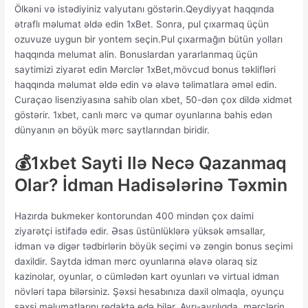
Ölkəni və istədiyiniz valyutanı göstərin.Qeydiyyat haqqında
ətraflı məlumat əldə edin 1xBet. Sonra, pul çıxarmaq üçün
ozuvuze uygun bir yontem seçin.Pul çıxarmağın bütün yolları
haqqında melumat alin. Bonuslardan yararlanmaq üçün
saytimizi ziyarət edin Mərclər 1xBet,mövcud bonus təklifləri
haqqında məlumat əldə edin və əlavə təlimatlara əməl edin.
Curaçao lisenziyasına sahib olan xbet, 50-dən çox dildə xidmət
göstərir. 1xbet, canlı mərc və qumar oyunlarına bahis edən
dünyanın ən böyük mərc saytlarından biridir.
💰1xbet Sayti Ilə Necə Qazanmaq
Olar? İdman Hadisələrinə Təxmin
Hazırda bukmeker kontorundan 400 mindən çox daimi
ziyarətçi istifadə edir. Əsas üstünlüklərə yüksək əmsallar,
idman və digər tədbirlərin böyük seçimi və zəngin bonus seçimi
daxildir. Saytda idman mərc oyunlarına əlavə olaraq siz
kazinolar, oyunlar, o cümlədən kart oyunları və virtual idman
növləri tapa bilərsiniz. Şəxsi hesabınıza daxil olmaqla, oyunçu
şəxsi məlumatlarını redaktə edə bilər. Ayrı-ayrılıqda, mərclərin