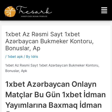
Skip
Post
Men
to
navigation
content
1xbet Az Rəsmi Sayt 1xbet
Azərbaycan Bukmeker Kontoru,
Bonuslar, Ap
/
1xbet apk
/ By
Idris
1xbet Az Rəsmi Sayt 1xbet Azərbaycan Bukmeker Kontoru,
Bonuslar, Apk
1xbet Azərbaycan Onlayn
Matçlar Bu Gün 1xbet İdman
Yayımlarına Baxmaq İdman