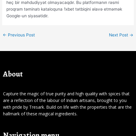
heç bir məhdudiyyət olmayacaqdır. Bu platformanın rəsmi
proqram təminatı kataloquna 1xbet tətbiqini əlavə etməmək
Google-un siyasətidir.
←
Previous Post
Next Post
→
About
Capture the magic of true purity and high quality with spices that
are a reflection of the labour of Indian artisans, brought to you
with pride by Tresark. Build on life with the properties that are the
hallmark of these magical ingredients.
Navigation menu