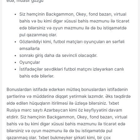
edə, müasir güzgü
Siz həmçinin Backgammon, Okey, fond bazarı, virtual
bahis və bu kimi digər xüsusi bahis məzmunu ilə ticarət
edə bilərsiniz və oyun məzmunu ilə də bu istiqamətdə
pul qazanmaq olar.
Gözlənildiyi kimi, futbol matçları oyunçuları ən sərfəli
əmsallarla
sonrakı giriş daha da sevincli olacaqdır.
Oyunçular
İstifadəçilər sevdikləri futbol matçını izləyərkən canlı
bahis edə bilərlər.
Bonuslardan istifadə edərkən mütləq bonuslardan istifadənin
şərtlərinə və müddətinə diqqət yetirmək lazımdır. Əks təqdirdə
əldə edilən hüquqların itirilməsi ilə üzləşə bilərsiniz. 1xbet
Rusiya mərc saytı Azərbaycan kimi öz keyfiyyətini davam
etdirir. Siz həmçinin Backgammon, Okey, fond bazarı, virtual
bahis və bu kimi digər xüsusi bahis məzmunu ilə ticarət edə
bilərsiniz və oyun məzmunu ilə də bu istiqamətdə pul
qazanmaq olar. 1xbet bukmеykеr şirkəti kimi, bir çox