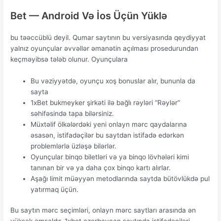
Bet — Android Və İos Üçün Yüklə
bu təəccüblü deyil. Qumar saytının bu versiyasında qeydiyyat
yalnız oyunçular əvvəllər əmanətin açılması prosedurundan
keçməyibsə tələb olunur. Oyunçulara
Bu vəziyyətdə, oyunçu xoş bonuslar alır, bununla da
sayta
1xBet bukmeyker şirkəti ilə bağlı rəyləri “Rəylər”
səhifəsində tapa bilərsiniz.
Müxtəlif ölkələrdəki yeni onlayn mərc qaydalarına
əsasən, istifadəçilər bu saytdan istifadə edərkən
problemlərlə üzləşə bilərlər.
Oyunçular binqo biletləri və ya binqo lövhələri kimi
tanınan bir və ya daha çox binqo kartı alırlar.
Aşağı limit müəyyən metodlarında saytda bütövlükdə pul
yatırmaq üçün.
Bu saytın mərc seçimləri, onlayn mərc saytları arasında ən