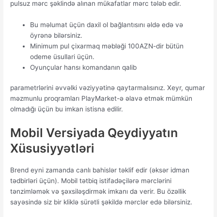
pulsuz mərc şəklində alınan mükafatlar mərc tələb edir.
Bu məlumat üçün daxil ol bağlantısını əldə edə və
öyrənə bilərsiniz.
Minimum pul çixarmaq məbləği 100AZN-dir bütün
odeme üsullari üçün.
Oyunçular hansı komandanın qalib
parametrlərini əvvəlki vəziyyətinə qaytarmalısınız. Xeyr, qumar
məzmunlu proqramları PlayMarket-ə əlavə etmək mümkün
olmadığı üçün bu imkan istisna edilir.
Mobil Versiyada Qeydiyyatın
Xüsusiyyətləri
Brend eyni zamanda canlı bahislər təklif edir (əksər idman
tədbirləri üçün). Mobil tətbiq istifadəçilərə mərclərini
tənzimləmək və şəxsiləşdirmək imkanı da verir. Bu özəllik
sayəsində siz bir kliklə sürətli şəkildə mərclər edə bilərsiniz.