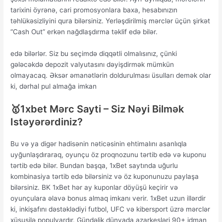
tarixini öyrənə, cari promosyonlara baxa, hesabınızın
təhlükəsizliyini qura bilərsiniz. Yerləşdirilmiş mərclər üçün şirkət
“Cash Out” erkən nağdlaşdırma təklif edə bilər.
edə bilərlər. Siz bu seçimdə diqqətli olmalısınız, çünki
gələcəkdə depozit valyutasını dəyişdirmək mümkün
olmayacaq. Əksər əmanətlərin doldurulması üsulları demək olar
ki, dərhal pul almağa imkan
🥇1xbet Mərc Sayti – Siz Nəyi Bilmək
Istəyərərdiniz?
Bu və ya digər hadisənin nəticəsinin ehtimalını asanlıqla
uyğunlaşdıraraq, oyunçu öz proqnozunu tərtib edə və kuponu
tərtib edə bilər. Bundan başqa, 1xBet saytında uğurlu
kombinasiya tərtib edə bilərsiniz və öz kuponunuzu paylaşa
bilərsiniz. BK 1xBet hər ay kuponlar döyüşü keçirir və
oyunçulara əlavə bonus almaq imkanı verir. 1xBet uzun illərdir
ki, inkişafını dəstəklədiyi futbol, UFC və kibersport üzrə mərclər
xüsusilə populyardır. Gündəlik dünyada azarkeşləri 90+ idman