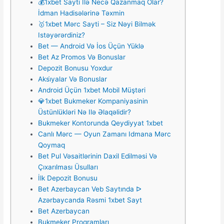
💰1xbet Sayti Ilə Necə Qazanmaq Olar?
İdman Hadisələrinə Təxmin
🥇1xbet Mərc Sayti – Siz Nəyi Bilmək
Istəyərərdiniz?
Bet — Android Və İos Üçün Yüklə
Bet Az Promos Və Bonuslar
Depozit Bonusu Yoxdur
Aksi̇yalar Və Bonuslar
Android Üçün 1xbet Mobil Müştəri
💎1xbet Bukmeker Kompaniyasinin
Üstünlükləri Nə Ilə Əlaqəlidir?
Bukmeker Kontorunda Qeydiyyat 1xbet
Canlı Mərc — Oyun Zamanı Idmana Mərc
Qoymaq
Bet Pul Vəsaitlərinin Daxil Edilməsi Və
Çıxarılması Üsulları
İlk Depozit Bonusu
Bet Azerbaycan Veb Saytında ᐅ
Azərbaycanda Rəsmi 1xbet Sayt
Bet Azerbaycan
Bukmeker Proqramları