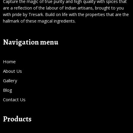
Capture the magic of true purity and high quality with spices that
are a reflection of the labour of Indian artisans, brought to you
with pride by Tresark. Build on life with the properties that are the
hallmark of these magical ingredients.
Navigation menu
Home
About Us
Gallery
Blog
Contact Us
Products