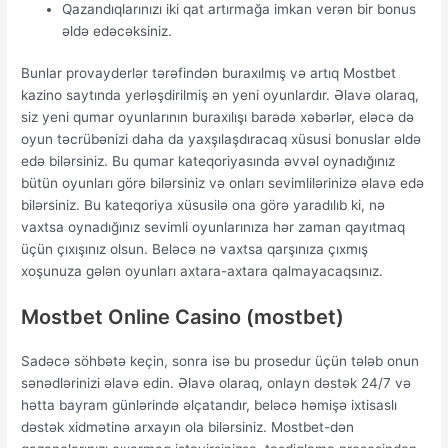
Qazandıqlarınızı iki qat artırmağa imkan verən bir bonus
əldə edəcəksiniz.
Bunlar provayderlər tərəfindən buraxılmış və artıq Mostbet
kazino saytında yerləşdirilmiş ən yeni oyunlardır. Əlavə olaraq,
siz yeni qumar oyunlarının buraxılışı barədə xəbərlər, eləcə də
oyun təcrübənizi daha da yaxşılaşdıracaq xüsusi bonuslar əldə
edə bilərsiniz. Bu qumar kateqoriyasında əvvəl oynadığınız
bütün oyunları görə bilərsiniz və onları sevimlilərinizə əlavə edə
bilərsiniz. Bu kateqoriya xüsusilə ona görə yaradılıb ki, nə
vaxtsa oynadığınız sevimli oyunlarınıza hər zaman qayıtmaq
üçün çıxışınız olsun. Beləcə nə vaxtsa qarşınıza çıxmış
xoşunuza gələn oyunları axtara-axtara qalmayacaqsınız.
Mostbet Online Casino (mostbet)
Sadəcə söhbətə keçin, sonra isə bu prosedur üçün tələb onun
sənədlərinizi əlavə edin. Əlavə olaraq, onlayn dəstək 24/7 və
hətta bayram günlərində əlçatandır, beləcə həmişə ixtisaslı
dəstək xidmətinə arxayın ola bilərsiniz. Mostbet-dən