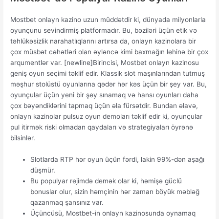
Mostbet onlayn kazino uzun müddətdir ki, dünyada milyonlarla
oyunçunu sevindirmiş platformadır. Bu, bəziləri üçün etik və
təhlükəsizlik narahatlıqlarını artırsa da, onlayn kazinolara bir
çox müsbət cəhətləri olan əyləncə kimi baxmağın lehinə bir çox
arqumentlər var. [newline]Birincisi, Mostbet onlayn kazinosu
geniş oyun seçimi təklif edir. Klassik slot maşınlarından tutmuş
məşhur stolüstü oyunlarına qədər hər kəs üçün bir şey var. Bu,
oyunçular üçün yeni bir şey sınamaq və hansı oyunları daha
çox bəyəndiklərini tapmaq üçün əla fürsətdir. Bundan əlavə,
onlayn kazinolar pulsuz oyun demoları təklif edir ki, oyunçular
pul itirmək riski olmadan qaydaları və strategiyaları öyrənə
bilsinlər.
Slotlarda RTP hər oyun üçün fərdi, lakin 99%-dən aşağı
düşmür.
Bu populyar rejimdə demək olar ki, həmişə güclü
bonuslar olur, sizin həmçinin hər zaman böyük məbləğ
qazanmaq şansınız var.
Üçüncüsü, Mostbet-in onlayn kazinosunda oynamaq