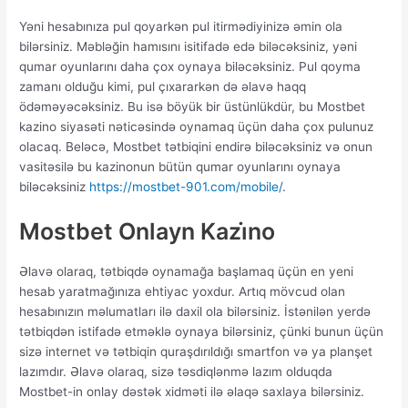
Yəni hesabınıza pul qoyarkən pul itirmədiyinizə əmin ola
bilərsiniz. Məbləğin hamısını isitifadə edə biləcəksiniz, yəni
qumar oyunlarını daha çox oynaya biləcəksiniz. Pul qoyma
zamanı olduğu kimi, pul çıxararkən də əlavə haqq
ödəməyəcəksiniz. Bu isə böyük bir üstünlükdür, bu Mostbet
kazino siyasəti nəticəsində oynamaq üçün daha çox pulunuz
olacaq. Beləcə, Mostbet tətbiqini endirə biləcəksiniz və onun
vasitəsilə bu kazinonun bütün qumar oyunlarını oynaya
biləcəksiniz
https://mostbet-901.com/mobile/
.
Mostbet Onlayn Kazi̇no
Əlavə olaraq, tətbiqdə oynamağa başlamaq üçün en yeni
hesab yaratmağınıza ehtiyac yoxdur. Artıq mövcud olan
hesabınızın məlumatları ilə daxil ola bilərsiniz. İstənilən yerdə
tətbiqdən istifadə etməklə oynaya bilərsiniz, çünki bunun üçün
sizə internet və tətbiqin quraşdırıldığı smartfon və ya planşet
lazımdır. Əlavə olaraq, sizə təsdiqlənmə lazım olduqda
Mostbet-in onlay dəstək xidməti ilə əlaqə saxlaya bilərsiniz.