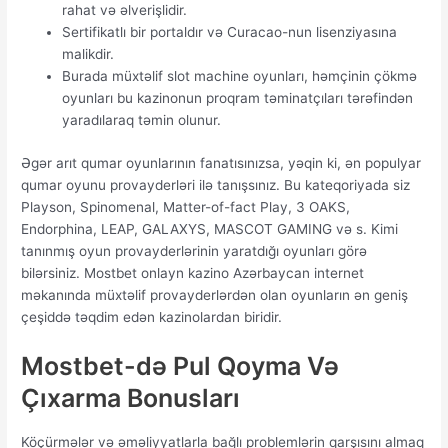
rahat və əlverişlidir.
Sertifikatlı bir portaldır və Curacao-nun lisenziyasına
malikdir.
Burada müxtəlif slot machine oyunları, həmçinin çökmə
oyunları bu kazinonun proqram təminatçıları tərəfindən
yaradılaraq təmin olunur.
Əgər arıt qumar oyunlarının fanatısınızsa, yəqin ki, ən populyar
qumar oyunu provayderləri ilə tanışsınız. Bu kateqoriyada siz
Playson, Spinomenal, Matter-of-fact Play, 3 OAKS,
Endorphina, LEAP, GALAXYS, MASCOT GAMING və s. Kimi
tanınmış oyun provayderlərinin yaratdığı oyunları görə
bilərsiniz. Mostbet onlayn kazino Azərbaycan internet
məkanında müxtəlif provayderlərdən olan oyunların ən geniş
çeşiddə təqdim edən kazinolardan biridir.
Mostbet-də Pul Qoyma Və
Çıxarma Bonusları
Köçürmələr və əməliyyatlarla bağlı problemlərin qarşısını almaq