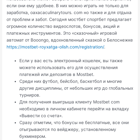
если они ему удобнее. В них можно играть не только для
заработка, oaxacaculinarytours. com но также и для отдыха
от проблем и забот. Сегодня мостбет спортбет предлагает
огромное количество видеослотов, бонусов, акций и
платежных инструментов. Это «сказочный» игровой
автомат от Booongo, вдохновленный сказкой о Белоснежке
https://mostbet-royxatga-olish.com/registration/
.
Если у вас есть электронный кошелек, вы также
можете использовать его для осуществления
платежей или депозитов в Mostbet.
Среди них футбол, бейсбол, баскетбол и многие
другие дисциплины, от небольших игр до глобальных
турниров.
Для получения выигрыша клиенту Mostbet com
необходимо в личном кабинете перейти на вкладку
«Вывести со счета».
Сразу отметим, что бонусы не бесплатные, все они
отыгрываются по вейджеру, установленному
букмекером.