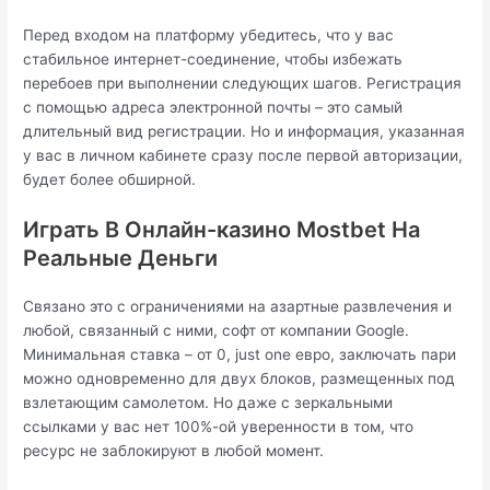
Перед входом на платформу убедитесь, что у вас
стабильное интернет-соединение, чтобы избежать
перебоев при выполнении следующих шагов. Регистрация
с помощью адреса электронной почты – это самый
длительный вид регистрации. Но и информация, указанная
у вас в личном кабинете сразу после первой авторизации,
будет более обширной.
Играть В Онлайн-казино Mostbet На
Реальные Деньги
Связано это с ограничениями на азартные развлечения и
любой, связанный с ними, софт от компании Google.
Минимальная ставка – от 0, just one евро, заключать пари
можно одновременно для двух блоков, размещенных под
взлетающим самолетом. Но даже с зеркальными
ссылками у вас нет 100%-ой уверенности в том, что
ресурс не заблокируют в любой момент.