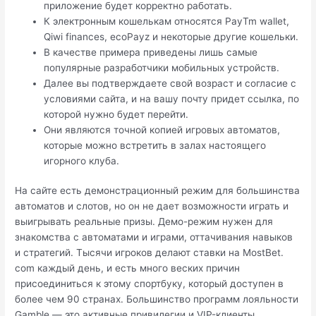
приложение будет корректно работать.
К электронным кошелькам относятся PayTm wallet,
Qiwi finances, ecoPayz и некоторые другие кошельки.
В качестве примера приведены лишь самые
популярные разработчики мобильных устройств.
Далее вы подтверждаете свой возраст и согласие с
условиями сайта, и на вашу почту придет ссылка, по
которой нужно будет перейти.
Они являются точной копией игровых автоматов,
которые можно встретить в залах настоящего
игорного клуба.
На сайте есть демонстрационный режим для большинства
автоматов и слотов, но он не дает возможности играть и
выигрывать реальные призы. Демо-режим нужен для
знакомства с автоматами и играми, оттачивания навыков
и стратегий. Тысячи игроков делают ставки на MostBet.
com каждый день, и есть много веских причин
присоединиться к этому спортбуку, который доступен в
более чем 90 странах. Большинство программ лояльности
Gamble — это активные привилегии и VIP-клиенты,