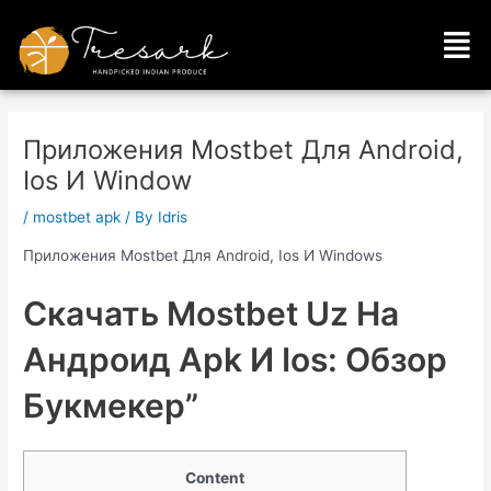
Skip
Post
Men
to
navigation
content
Приложения Mostbet Для Android,
Ios И Window
/
mostbet apk
/ By
Idris
Приложения Mostbet Для Android, Ios И Windows
Скачать Mostbet Uz На
Андроид Apk И Ios: Обзор
Букмекер”
Content