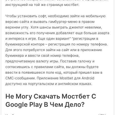
инструкцией на той же странице мостбет.
Чтобы установить софт, необходимо зайти на мобильную
версию сайта и вызвать гамбургер-меню в правом
верхнем углу. Хотя шансы выиграть джекпот невелики,
возможность его получения добавляет еще больше азарта
и интереса к игре. Еще один вариант” “регистрации в
букмекерской конторе – регистрация по номеру телефона.
Для этого потребуется зайти на сайт или в приложение
букмекера и ввести свой номер телефона,
предпочитаемую валюту игры. Поставив галочку и
согласившись с правилами сайта, вы должны будете
ввести в появившееся поле код, который пришел вам в
СМС-сообщении. Приложение Mostbet для Android
доступно на португальском и английском языках.
Не Могу Скачать Мостбет С
Google Play В Чем Дело?