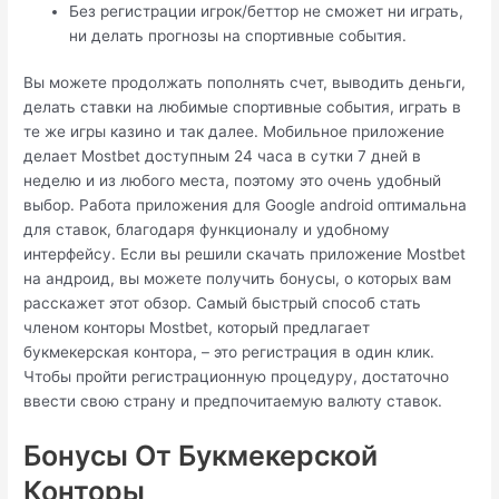
Без регистрации игрок/беттор не сможет ни играть,
ни делать прогнозы на спортивные события.
Вы можете продолжать пополнять счет, выводить деньги,
делать ставки на любимые спортивные события, играть в
те же игры казино и так далее. Мобильное приложение
делает Mostbet доступным 24 часа в сутки 7 дней в
неделю и из любого места, поэтому это очень удобный
выбор. Работа приложения для Google android оптимальна
для ставок, благодаря функционалу и удобному
интерфейсу. Если вы решили скачать приложение Mostbet
на андроид, вы можете получить бонусы, о которых вам
расскажет этот обзор. Самый быстрый способ стать
членом конторы Mostbet, который предлагает
букмекерская контора, – это регистрация в один клик.
Чтобы пройти регистрационную процедуру, достаточно
ввести свою страну и предпочитаемую валюту ставок.
Бонусы От Букмекерской
Конторы