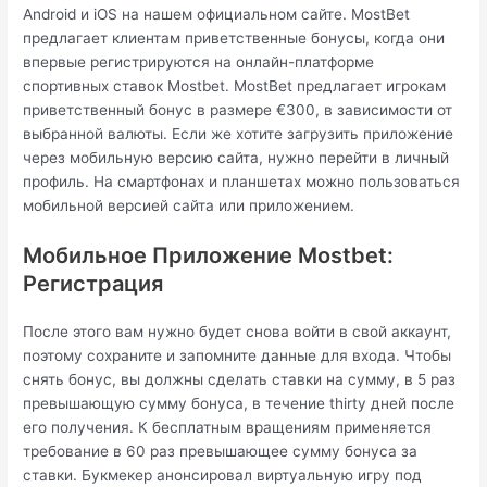
Android и iOS на нашем официальном сайте. MostBet
предлагает клиентам приветственные бонусы, когда они
впервые регистрируются на онлайн-платформе
спортивных ставок Mostbet. MostBet предлагает игрокам
приветственный бонус в размере €300, в зависимости от
выбранной валюты. Если же хотите загрузить приложение
через мобильную версию сайта, нужно перейти в личный
профиль. На смартфонах и планшетах можно пользоваться
мобильной версией сайта или приложением.
Мобильное Приложение Mostbet:
Регистрация
После этого вам нужно будет снова войти в свой аккаунт,
поэтому сохраните и запомните данные для входа. Чтобы
снять бонус, вы должны сделать ставки на сумму, в 5 раз
превышающую сумму бонуса, в течение thirty дней после
его получения. К бесплатным вращениям применяется
требование в 60 раз превышающее сумму бонуса за
ставки. Букмекер анонсировал виртуальную игру под