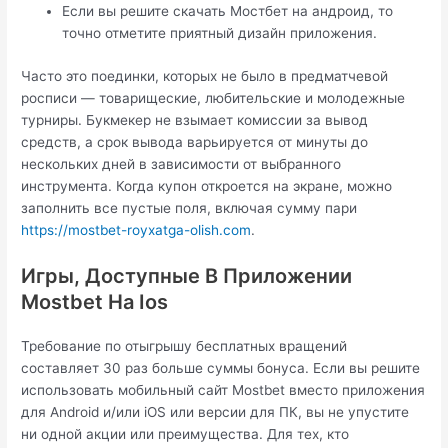
Если вы решите скачать Мостбет на андроид, то
точно отметите приятный дизайн приложения.
Часто это поединки, которых не было в предматчевой
росписи — товарищеские, любительские и молодежные
турниры. Букмекер не взымает комиссии за вывод
средств, а срок вывода варьируется от минуты до
нескольких дней в зависимости от выбранного
инструмента. Когда купон откроется на экране, можно
заполнить все пустые поля, включая сумму пари
https://mostbet-royxatga-olish.com
.
Игры, Доступные В Приложении
Mostbet На Ios
Требование по отыгрышу бесплатных вращений
составляет 30 раз больше суммы бонуса. Если вы решите
использовать мобильный сайт Mostbet вместо приложения
для Android и/или iOS или версии для ПК, вы не упустите
ни одной акции или преимущества. Для тех, кто