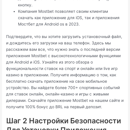
кнопку.
Компания Mostbet позволяет своим клиентам
скачать как приложение для iOS, так и приложения
Мостбет для Android os в 2023.
Подтвердите, что вы хотите загрузить установочный файл,
и дождитесь его загрузки на ваш телефон. Здесь мы
расскажем вам все, что нужно знать о последней версии
приложения Mostbet с высокотехнологичными функциями
для Android и iOS. Узнайте из этого обзора о
функциональности ставок на спорт и онлайн или live игр
казино в приложении. Получите информацию о том, как
бесплатно скачать приложение на свое мобильное
устройство. Вы найдете более 700+ спортивных событий
для ставок онлайн, онлайн-казино и игры с живыми
дилерами. Скачайте приложение Mostbet на нашем сайте и
получите 100% бонус до BRL на первый депозит.
Шаг 2 Настройки Безопасности