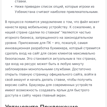
ставки.
Ниже приведен список опций, которые игроки из
Узбекистана считают наиболее привлекательными.
В процессе появится уведомление о том, что файл может
нанести вред мобильному устройству. К сожалению, в
нашей стране сделки по ставкам” “являются частью
игорного бизнеса, запрещенного на законодательном
уровне. Приложение для ПК – это, пожалуй, самая
инновационная разработка букмекера, который стремится
сделать вход на сайт для своих клиентов максимально
безопасным. Это становится актуальным в тех странах,
где вход на ресурс может быть в любую минуту
заблокирован монопольными службами. Достаточно
открыть главную страницу официального сайта, войти в
свой аккаунт и начать делать ставки, чтобы получить
версию сайта. Браузеры для современных устройств
имеют возможность создавать ярлык для быстрого
доступа к сайту через главный экран.