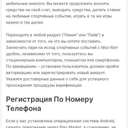
мобильные аналоги. Вы можете продолжать вносить
средства на свой счет, выводить средства, делать ставки
на любимые спортивные события, играть в те же игры
казино и так далее.
Переходите в любой раздел (“Линия” или “Лайв”) в
зависимости от того, на что вы хотите поставить.
Заключать пари на исход спортивных событий с МостБет
удобно, независимо от того, пользуетесь вы
стационарным компьютером, планшетом или смартфоном.
По завершению – установки пользователь должен пройти
авторизацию или зарегистрировать новый аккаунт.
Укажите достоверные данные о себе для успешного
прохождения процедуры верификации.
Регистрация По Номеру
Телефона
Если у вас установлена операционная система Android,
скачать приложение через Play Market, к сожалению, не