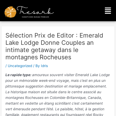
Skip
Post
Men
to
navigation
content
Sélection Prix de Editor : Emerald
Lake Lodge Donne Couples an
intimate getaway dans le
montagnes Rocheuses
/
Uncategorized
/ By
Idris
Le rapide type:
amoureux souvent visiter Emerald Lake Lodge
pour un mémorable week-end voyage, mais c’est en plus un
pittoresque suggestion destination et mariage emplacement.
La historique maison est située dans le centre associé au
montagnes Rocheuses en Colombie-Britannique, Canada,
mettant en vedette un étang scintillant c’est certainement
vert émeraude pendant l’été. Le paisible, hôtel, à la gestion
familiale, également restaurants qui fournissent réel Rocky