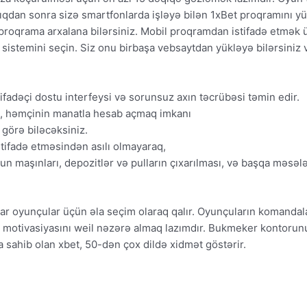
tdıqdan sonra sizə smartfonlarda işləyə bilən 1xBet proqramını y
roqrama arxalana bilərsiniz. Mobil proqramdan istifadə etmək 
t sistemini seçin. Siz onu birbaşa vebsaytdan yükləyə bilərsiniz
stifadəçi dostu interfeysi və sorunsuz axın təcrübəsi təmin edir.
sı, həmçinin manatla hesab açmaq imkanı
 görə biləcəksiniz.
tifadə etməsindən asılı olmayaraq,
un maşınları, depozitlər və pulların çıxarılması, və başqa məsələl
ar oyunçular üçün əla seçim olaraq qalır. Oyunçuların komandal
ərin motivasiyasını weil nəzərə almaq lazımdır. Bukmeker kontorun
sahib olan xbet, 50-dən çox dildə xidmət göstərir.