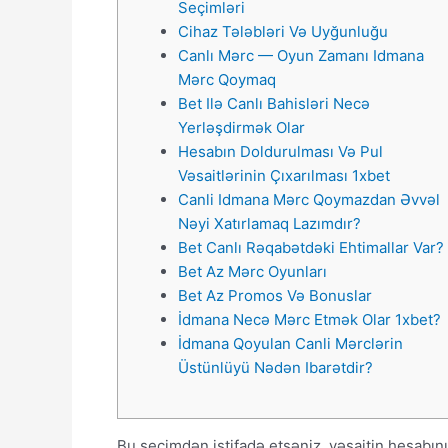
Seçimləri
Cihaz Tələbləri Və Uyğunluğu
Canlı Mərc — Oyun Zamanı Idmana
Mərc Qoymaq
Bet Ilə Canlı Bahisləri Necə
Yerləşdirmək Olar
Hesabın Doldurulması Və Pul
Vəsaitlərinin Çıxarılması 1xbet
Canli Idmana Mərc Qoymazdan Əvvəl
Nəyi Xatırlamaq Lazımdır?
Bet Canlı Rəqabətdəki Ehtimallar Var?
Bet Az Mərc Oyunları
Bet Az Promos Və Bonuslar
İdmana Necə Mərc Etmək Olar 1xbet?
İdmana Qoyulan Canli Mərclərin
Üstünlüyü Nədən Ibarətdir?
Bu seçimdən istifadə etsəniz, vəsaitin hesabı