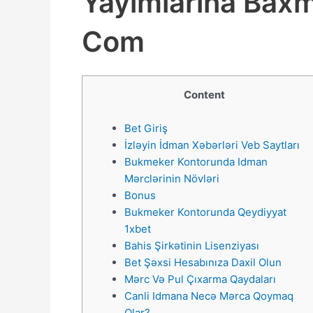
Yayımlarına Baxm
Com
Content
Bet Giriş
İzləyin İdman Xəbərləri Veb Saytları
Bukmeker Kontorunda Idman
Mərclərinin Növləri
Bonus
Bukmeker Kontorunda Qeydiyyat
1xbet
Bahis Şirkətinin Lisenziyası
Bet Şəxsi Hesabınıza Daxil Olun
Mərc Və Pul Çıxarma Qaydaları
Canli Idmana Necə Mərca Qoymaq
Olar?