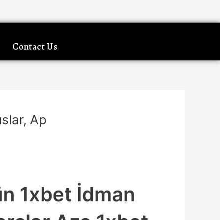
Contact Us
slar, Ap
n 1xbet İdman