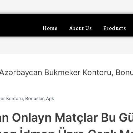
Home
About Us
Products
 Azərbaycan Bukmeker Kontoru, Bonu
er Kontoru, Bonuslar, Apk
n Onlayn Matçlar Bu Gü