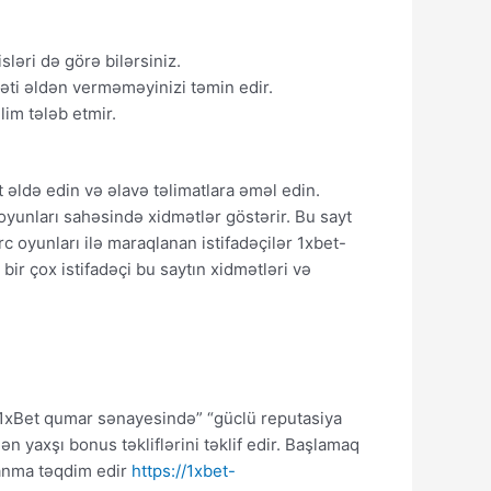
ləri də görə bilərsiniz.
kəti əldən verməməyinizi təmin edir.
lim tələb etmir.
əldə edin və əlavə təlimatlara əməl edin.
 oyunları sahəsində xidmətlər göstərir. Bu sayt
c oyunları ilə maraqlanan istifadəçilər 1xbet-
ir çox istifadəçi bu saytın xidmətləri və
 1xBet qumar sənayesində” “güclü reputasiya
n yaxşı bonus təkliflərini təklif edir. Başlamaq
lanma təqdim edir
https://1xbet-