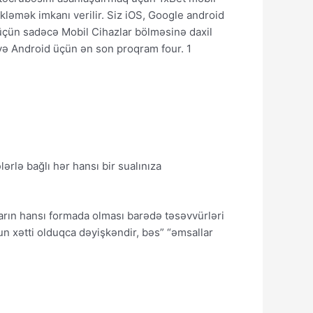
ükləmək imkanı verilir. Siz iOS, Google android
üçün sadəcə Mobil Cihazlar bölməsinə daxil
 və Android üçün ən son proqram four. 1
ərlə bağlı hər hansı bir sualınıza
arın hansı formada olması barədə təsəvvürləri
un xətti olduqca dəyişkəndir, bəs” “əmsallar