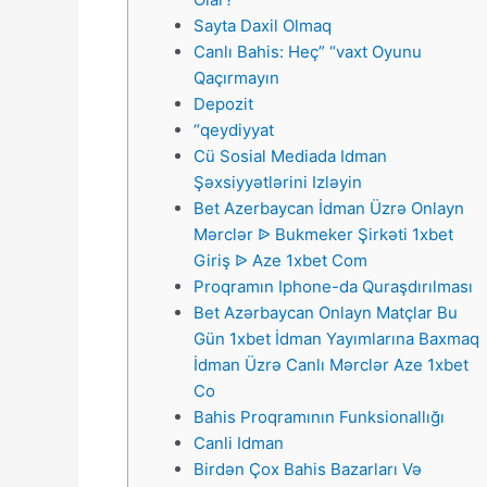
Sayta Daxil Olmaq
Canlı Bahis: Heç” “vaxt Oyunu
Qaçırmayın
Depozit
“qeydiyyat
Cü Sosial Mediada Idman
Şəxsiyyətlərini Izləyin
Bet Azerbaycan İdman Üzrə Onlayn
Mərclər ᐉ Bukmeker Şirkəti 1xbet
Giriş ᐉ Aze 1xbet Com
Proqramın Iphone-da Quraşdırılması
Bet Azərbaycan Onlayn Matçlar Bu
Gün 1xbet İdman Yayımlarına Baxmaq
İdman Üzrə Canlı Mərclər Aze 1xbet
Co
Bahis Proqramının Funksionallığı
Canli Idman
Birdən Çox Bahis Bazarları Və