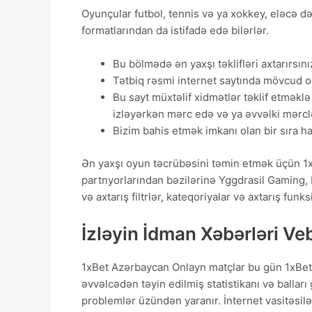
Oyunçular futbol, ​​tennis və ya xokkey, eləcə 
formatlarından da istifadə edə bilərlər.
Bu bölmədə ən yaxşı təklifləri axtarırsın
Tətbiq rəsmi internet saytında mövcud o
Bu sayt müxtəlif xidmətlər təklif etməklə
izləyərkən mərc edə və ya əvvəlki mərclər
Bizim bahis etmək imkanı olan bir sıra ha
Ən yaxşı oyun təcrübəsini təmin etmək üçün 1xB
partnyorlarından bəzilərinə Yggdrasil Gaming,
və axtarış filtrlər, kateqoriyalar və axtarış funksi
İzləyin İdman Xəbərləri Ve
1xBet Azərbaycan Onlayn matçlar bu gün 1xBet 
əvvəlcədən təyin edilmiş statistikanı və balları 
problemlər üzündən yaranır. İnternet vasitəsil