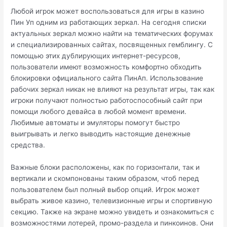
Любой игрок может воспользоваться для игры в казино
Пин Уп одним из работающих зеркал. На сегодня списки
актуальных зеркал можно найти на тематических форумах
и специализированных сайтах, посвященных гемблингу. С
помощью этих дублирующих интернет-ресурсов,
пользователи имеют возможность комфортно обходить
блокировки официального сайта ПинАп. Использование
рабочих зеркал никак не влияют на результат игры, так как
игроки получают полностью работоспособный сайт при
помощи любого девайса в любой момент времени.
Любимые автоматы и эмуляторы помогут быстро
выигрывать и легко выводить настоящие денежные
средства.
Важные блоки расположены, как по горизонтали, так и
вертикали и скомпонованы таким образом, чтоб перед
пользователем был полный выбор опций. Игрок может
выбрать живое казино, телевизионные игры и спортивную
секцию. Также на экране можно увидеть и ознакомиться с
возможностями лотерей, промо-раздела и пинкоинов. Они