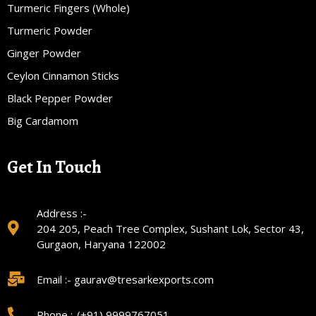
Turmeric Fingers (Whole)
Turmeric Powder
Ginger Powder
Ceylon Cinnamon Sticks
Black Pepper Powder
Big Cardamom
Get In Touch
Address :-
204 205, Peach Tree Complex, Sushant Lok, Sector 43,
Gurgaon, Haryana 122002
Email :- gaurav@tresarkexports.com
Phone :-(+91) 9999767051