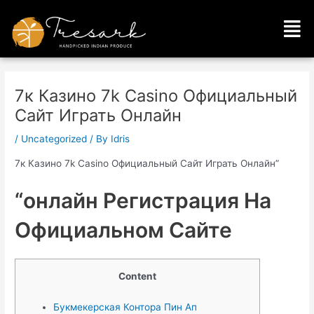
Skip
Post
Men
to
navigation
content
7к Казино 7k Casino Официальный
Сайт Играть Онлайн
/
Uncategorized
/ By
Idris
7к Казино 7k Casino Официальный Сайт Играть Онлайн”
“онлайн Регистрация На
Официальном Сайте
Content
Букмекерская Контора Пин Ап