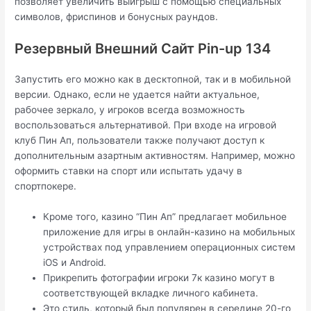
позволяет увеличить выигрыш с помощью специальных
символов, фриспинов и бонусных раундов.
Резервный Внешний Сайт Pin-up 134
Запустить его можно как в десктопной, так и в мобильной
версии. Однако, если не удается найти актуальное,
рабочее зеркало, у игроков всегда возможность
воспользоваться альтернативой. При входе на игровой
клуб Пин Ап, пользователи также получают доступ к
дополнительным азартным активностям. Например, можно
оформить ставки на спорт или испытать удачу в
спортпокере.
Кроме того, казино “Пин Ап” предлагает мобильное
приложение для игры в онлайн-казино на мобильных
устройствах под управлением операционных систем
iOS и Android.
Прикрепить фотографии игроки 7к казино могут в
соответствующей вкладке личного кабинета.
Это стиль, который был популярен в середине 20-го