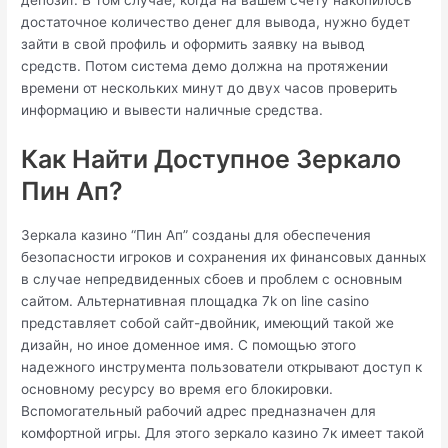
достаточное количество денег для вывода, нужно будет
зайти в свой профиль и оформить заявку на вывод
средств. Потом система демо должна на протяжении
времени от нескольких минут до двух часов проверить
информацию и вывести наличные средства.
Как Найти Доступное Зеркало
Пин Ап?
Зеркала казино “Пин Ап” созданы для обеспечения
безопасности игроков и сохранения их финансовых данных
в случае непредвиденных сбоев и проблем с основным
сайтом. Альтернативная площадка 7k on line casino
представляет собой сайт-двойник, имеющий такой же
дизайн, но иное доменное имя. С помощью этого
надежного инструмента пользователи открывают доступ к
основному ресурсу во время его блокировки.
Вспомогательный рабочий адрес предназначен для
комфортной игры. Для этого зеркало казино 7к имеет такой