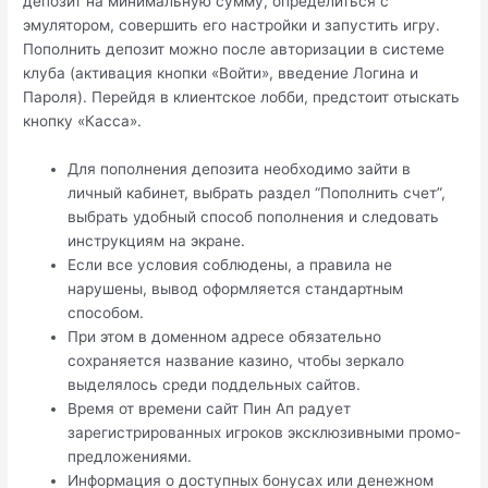
депозит на минимальную сумму, определиться с
эмулятором, совершить его настройки и запустить игру.
Пополнить депозит можно после авторизации в системе
клуба (активация кнопки «Войти», введение Логина и
Пароля). Перейдя в клиентское лобби, предстоит отыскать
кнопку «Касса».
Для пополнения депозита необходимо зайти в
личный кабинет, выбрать раздел “Пополнить счет”,
выбрать удобный способ пополнения и следовать
инструкциям на экране.
Если все условия соблюдены, а правила не
нарушены, вывод оформляется стандартным
способом.
При этом в доменном адресе обязательно
сохраняется название казино, чтобы зеркало
выделялось среди поддельных сайтов.
Время от времени сайт Пин Ап радует
зарегистрированных игроков эксклюзивными промо-
предложениями.
Информация о доступных бонусах или денежном