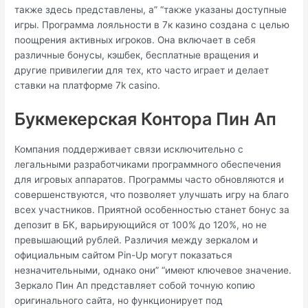
также здесь представлены, а” “также указаны доступные
игры. Программа лояльности в 7к казино создана с целью
поощрения активных игроков. Она включает в себя
различные бонусы, кэшбек, бесплатные вращения и
другие привилегии для тех, кто часто играет и делает
ставки на платформе 7k casino.
Букмекерская Контора Пин Ап
Компания поддерживает связи исключительно с
легальными разработчиками программного обеспечения
для игровых аппаратов. Программы часто обновляются и
совершенствуются, что позволяет улучшать игру на благо
всех участников. Приятной особенностью станет бонус за
депозит в БК, варьирующийся от 100% до 120%, но не
превышающий рублей. Различия между зеркалом и
официальным сайтом Pin-Up могут показаться
незначительными, однако они” “имеют ключевое значение.
Зеркало Пин Ап представляет собой точную копию
оригинального сайта, но функционирует под