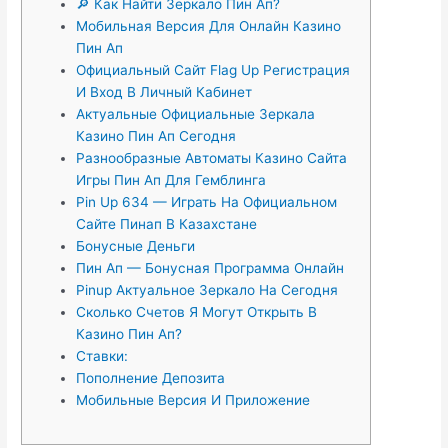
🔎 Как Найти Зеркало Пин Ап?
Мобильная Версия Для Онлайн Казино
Пин Ап
Официальный Сайт Flag Up Регистрация
И Вход В Личный Кабинет
Актуальные Официальные Зеркала
Казино Пин Ап Сегодня
Разнообразные Автоматы Казино Сайта
Игры Пин Ап Для Гемблинга
Pin Up 634 — Играть На Официальном
Сайте Пинап В Казахстане
Бонусные Деньги
Пин Ап — Бонусная Программа Онлайн
Pinup Актуальное Зеркало На Сегодня
Сколько Счетов Я Могут Открыть В
Казино Пин Ап?
Ставки:
Пополнение Депозита
Мобильные Версия И Приложение