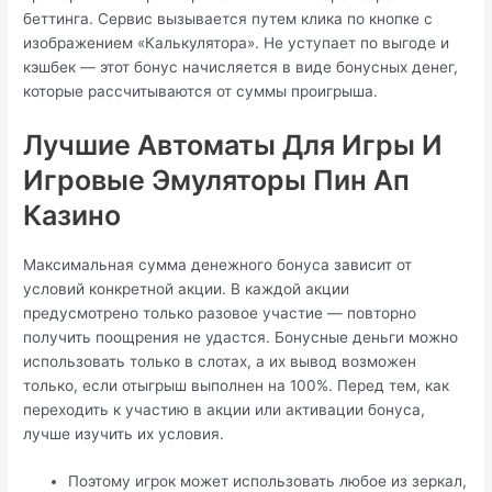
беттинга. Сервис вызывается путем клика по кнопке с
изображением «Калькулятора». Не уступает по выгоде и
кэшбек — этот бонус начисляется в виде бонусных денег,
которые рассчитываются от суммы проигрыша.
Лучшие Автоматы Для Игры И
Игровые Эмуляторы Пин Ап
Казино
Максимальная сумма денежного бонуса зависит от
условий конкретной акции. В каждой акции
предусмотрено только разовое участие — повторно
получить поощрения не удастся. Бонусные деньги можно
использовать только в слотах, а их вывод возможен
только, если отыгрыш выполнен на 100%. Перед тем, как
переходить к участию в акции или активации бонуса,
лучше изучить их условия.
Поэтому игрок может использовать любое из зеркал,