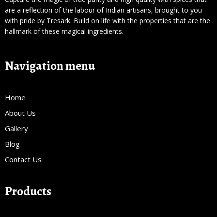
are a reflection of the labour of Indian artisans, brought to you
with pride by Tresark. Build on life with the properties that are the
hallmark of these magical ingredients.
Navigation menu
Home
About Us
Gallery
Blog
Contact Us
Products