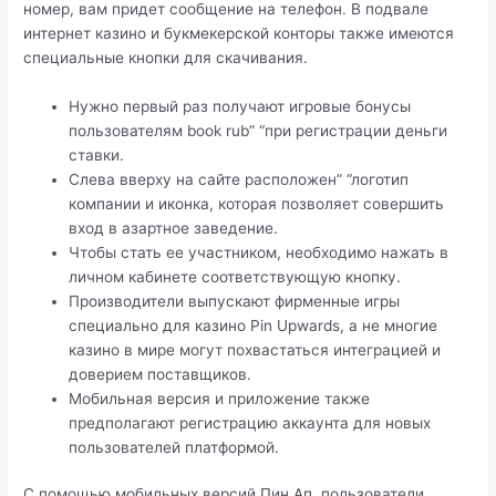
номер, вам придет сообщение на телефон. В подвале
интернет казино и букмекерской конторы также имеются
специальные кнопки для скачивания.
Нужно первый раз получают игровые бонусы
пользователям book rub” “при регистрации деньги
ставки.
Слева вверху на сайте расположен” “логотип
компании и иконка, которая позволяет совершить
вход в азартное заведение.
Чтобы стать ее участником, необходимо нажать в
личном кабинете соответствующую кнопку.
Производители выпускают фирменные игры
специально для казино Pin Upwards, а не многие
казино в мире могут похвастаться интеграцией и
доверием поставщиков.
Мобильная версия и приложение также
предполагают регистрацию аккаунта для новых
пользователей платформой.
С помощью мобильных версий Пин Ап, пользователи