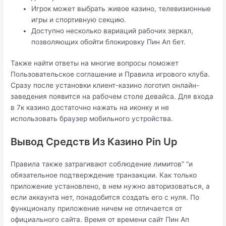
Игрок может выбрать живое казино, телевизионные
игры и спортивную секцию.
Доступно несколько вариаций рабочих зеркал,
позволяющих обойти блокировку Пин Ап бет.
Также найти ответы на многие вопросы поможет
Пользовательское соглашение и Правила игрового клуба.
Сразу после установки клиент-казино логотип онлайн-
заведения появится на рабочем столе девайса. Для входа
в 7к казино достаточно нажать на иконку и не
использовать браузер мобильного устройства.
Вывод Средств Из Казино Pin Up
Правила также затрагивают соблюдение лимитов” “и
обязательное подтверждение транзакции. Как только
приложение установлено, в нем нужно авторизоваться, а
если аккаунта нет, понадобится создать его с нуля. По
функционалу приложение ничем не отличается от
официального сайта. Время от времени сайт Пин Ап